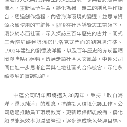
流木，重新賦予生命，轉化為獨一無二的創意手作燭
台，透過創作過程，內省海洋環境的變遷，並思考資
源永續使用的可能性。隨後在社區導覽志工帶領下，
漫步於赤西社區，深入探訪三百年歷史的古井、閩式
三合院紅磚建築混搭巴洛克式門面的劉朝聘洋樓、
1902年建造的劉德波洋樓，以及百年歷史的赤崁藍晒
圖與咾咕石建物。透過走讀社區人文風華，中運公司
同仁進一步思考企業與在地社區的合作機會，深化永
續發展的實踐軌跡。
中運公司
明年即將邁入30周年
，秉持「取自海
洋，還以純淨」的理念，持續投入環境保護工作。公
司透過推動員工環境教育、更新環保節能設備、優化
船隊能源效率與減碳管理，逐步達成綠色營運目標。