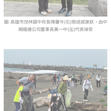
圖: 高雄市茂林國中校長陳儷今(右)致送感謝狀，由中
鋼運通公司董事長黃一中(左)代表接受