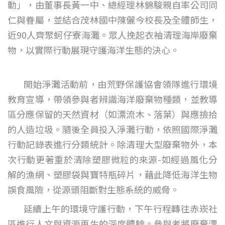
動」，由董事長黃一中、總經理林錦駿親自率公司同
仁與眷屬，並結合茂林國中陳儷今校長及全體師生，
近90人齊聚蚵仔寮海灘。眾人挽起衣袖清理海岸廢棄
物，以實際行動展現守護海洋生態的決心。
開始淨灘活動前，由荒野保護協會領隊進行環境
教育宣導，帶領參與者辨識海洋廢棄物種類，並教導
區分應保留的天然資材（如漂流木、落葉）與應撿拾
的人造垃圾。隨後全員投入淨灘行動，依照國際淨灘
行動記錄表進行分類統計。除清理大型廢棄物外，本
次行動更著重於清除塑膠微粒的來源-如經過風化分
解的漁網、塑膠袋與寶特瓶碎片，藉此降低海洋生物
誤食風險，從源頭阻斷對生態系統的威脅。
延續上午的環境守護行動，下午行程轉往赤崁社
區進行人文與資源再生的深度體驗。參與者將廢棄漂