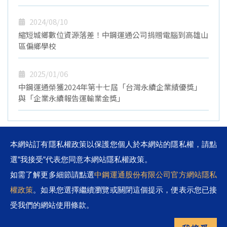
2024/08/10
縮短城鄉數位資源落差！中鋼運通公司捐贈電腦到高雄山
區偏鄉學校
2025/01/06
中鋼運通榮獲2024年第十七屆「台灣永續企業績優獎」
與「企業永續報告運輸業金獎」
本網站訂有隱私權政策以保護您個人於本網站的隱私權，請點
選”我接受”代表您同意本網站隱私權政策。
如需了解更多細節請點選
中鋼運通股份有限公司官方網站隱私
權政策
。如果您選擇繼續瀏覽或關閉這個提示，便表示您已接
地址：806高雄市前鎮區成功二路88號24樓
受我們的網站使用條款。
電話：886 7 3378888
傳真：886 7 3381310 / 3381216