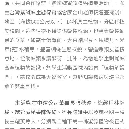
處
，共同合作舉辧「紫斑蝶蜜源植物植栽活動」，並
由
台灣紫斑蝶生態保育協會
廖金山老師精選臺灣淺山
地區（海拔800公尺以下）14種原生植物，分區種植
於校園。這些植物不僅提供蝴蝶蜜源，也涵蓋蝴蝶幼
蟲的食草，如高士佛澤蘭、大葉豬屎豆、馬纓丹、光
葉(冠)水菊等，豐富蝴蝶生態樣貎，營造蝶類友善棲
息地，協助蝶類永續繁衍。此外，為增進學生對蝴蝶
蜜源植物的認識，於學生活動區域內設置「植物解說
牌」，讓校園成為天然教室，兼顧知識教育與環境永
續的雙重目標。
本活動在中運公司董事長張秋波、總經理林錦
駿、茂管處秘書陳俊綺、科長陳雅雯
以及茂林國中校
長王耀英等人，分別親自種下第一株蜜源植物後正式