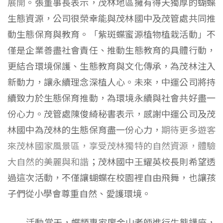
展開
。張董事長表示，茂林地區擁有得天獨厚的蝴蝶
生態資源，公司很榮幸能與茂林國中及茂管處共同推
動生態保育與教育。「紫斑蝶蜜源植物植栽活動」不
僅是企業善盡社會責任、推動生態教育的具體行動，
更結合環境保護、生態教育與文化傳承，為茂林注入
新動力，讓永續理念深植人心。未來，中運公司將持
續致力於生態保育推動，為環境永續與社會共好盡一
份心力。茂管處陳俊綺秘書表示，感謝中運公司及茂
林國中為茂林的生態保育盡一份心力，
期待更多遊客
來茂林國家風景區，享受茂林獨特的自然資源，體驗
大自然的美麗與和諧
；茂林國中王耀英校長則希望透
過這次活動，不僅讓蝴蝶在校園裡自由飛舞，也讓孩
子們從小學會尊重自然、愛護環境。
活動當天，蝶類專家廖金山老師進行生態講座，