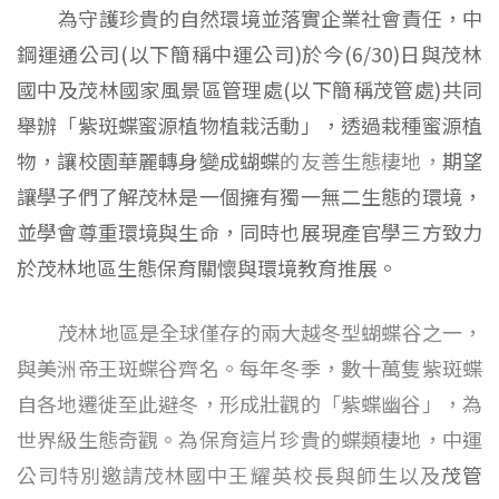
為守護珍貴的自然環境並落實企業社會責任，中
鋼運通公司(以下簡稱中運公司)於今(6/30)日與茂林
國中及茂林國家風景區管理處(以下簡稱茂管處)共同
舉辦「紫斑蝶蜜源植物植栽活動」，透過栽種蜜源植
物，讓校園華麗轉身變成蝴蝶
的友善生態棲地，
期望
讓學子們了解茂林是一個擁有獨一無二生態的環境，
並學會尊重環境與生命，同時也展現產官學三方致力
於茂林地區生態保育關懷與環境教育推展。
茂林地區是全球僅存的兩大越冬型蝴蝶谷之一，
與美洲帝王斑蝶谷齊名。每年冬季，數十萬隻紫斑蝶
自各地遷徙至此避冬，形成壯觀的「紫蝶幽谷」，為
世界級生態奇觀。為保育這片珍貴的蝶類棲地，中運
公司特別邀請茂林國中王耀英校長與師生以及
茂管