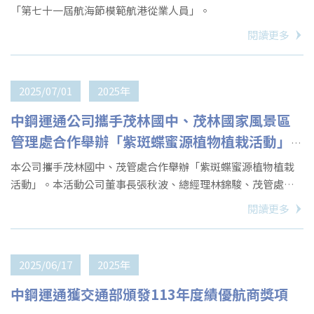
「第七十一屆航海節模範航港從業人員」。
閱讀更多
2025/07/01
2025年
中鋼運通公司攜手茂林國中、茂林國家風景區
管理處合作舉辦「紫斑蝶蜜源植物植栽活動」
共築永續環境與地方共好
本公司攜手茂林國中、茂管處合作舉辦「紫斑蝶蜜源植物植栽
活動」。本活動公司董事長張秋波、總經理林錦駿、茂管處秘
書陳俊綺、科長陳雅雯以及茂林國中校長王耀英等人，分別親
閱讀更多
自種下第一株蜜源植物後正式展開。
2025/06/17
2025年
中鋼運通獲交通部頒發113年度績優航商獎項